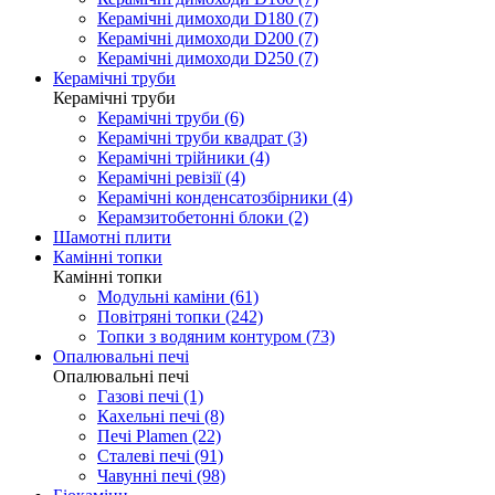
Керамічні димоходи D180 (7)
Керамічні димоходи D200 (7)
Керамічні димоходи D250 (7)
Керамічні труби
Керамічні труби
Керамічні труби (6)
Керамічні труби квадрат (3)
Керамічні трійники (4)
Керамічні ревізії (4)
Керамічні конденсатозбірники (4)
Керамзитобетонні блоки (2)
Шамотні плити
Камінні топки
Камінні топки
Модульні каміни (61)
Повітряні топки (242)
Топки з водяним контуром (73)
Опалювальні печі
Опалювальні печі
Газові печі (1)
Кахельні печі (8)
Печі Plamen (22)
Сталеві печі (91)
Чавунні печі (98)