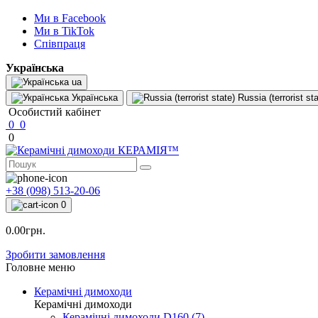
Ми в Facebook
Ми в TikTok
Cпівпраця
Українська
ua
Українська
Russia (terrorist sta
Особистий кабінет
0
0
0
+38 (098) 513-20-06
0
0.00грн.
Зробити замовлення
Головне меню
Керамічні димоходи
Керамічні димоходи
Керамічні димоходи D160 (7)