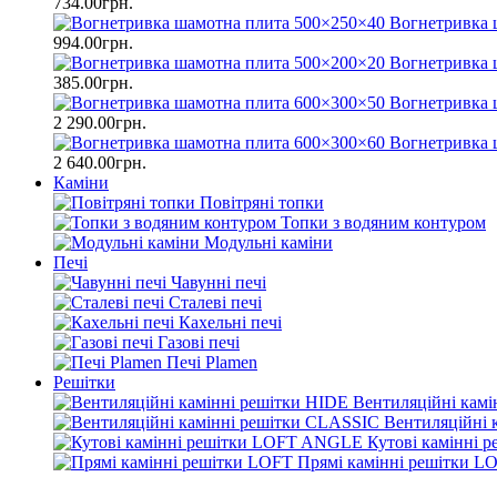
734.00грн.
Вогнетривка 
994.00грн.
Вогнетривка 
385.00грн.
Вогнетривка 
2 290.00грн.
Вогнетривка 
2 640.00грн.
Каміни
Повітряні топки
Топки з водяним контуром
Модульні каміни
Печі
Чавунні печі
Сталеві печі
Кахельні печі
Газові печі
Печі Plamen
Решітки
Вентиляційні камі
Вентиляційні 
Кутові камінні
Прямі камінні решітки L