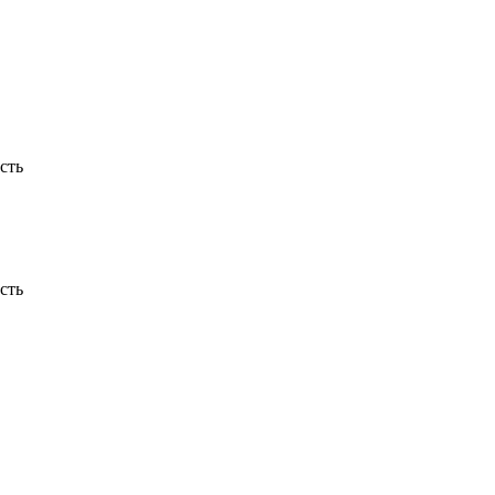
сть
сть