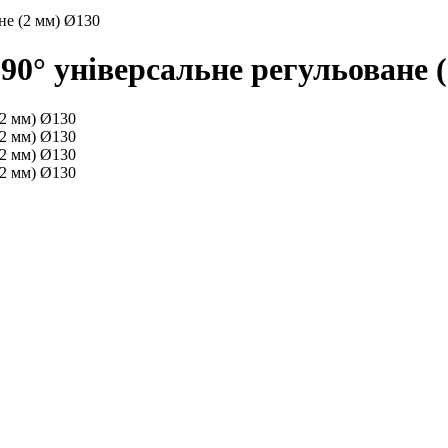
не (2 мм) Ø130
 90° універсальне регульоване 