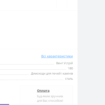
Всі характеристики
Вент Устрій
180
Димоходи для печей і камінів
сталь
Оплата
Буд-яким зручним
для Вас способом!