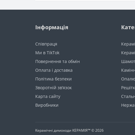
Інформація
Кате
Cпівпраця
Керам
Ми в TikTok
Керамі
Повернення та обмін
Шамот
Оплата і доставка
Камінн
Політика безпеки
Опалю
Зворотній зв’язок
Решіт
Карта сайту
Сталь
Виробники
Нержа
Керамічні димоходи КЕРАМІЯ™ © 2026