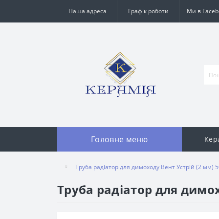
Наша адреса
Графік роботи
Ми в Faceb
Головне меню
Кер
Труба радіатор для димоходу Вент Устрій (2 мм) 
Труба радіатор для димох