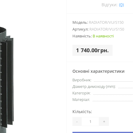
Відгуки:
(0)
Модель:
RADIATOR/VU/S150
Артикул:
RADIATOR/VU/S150
Наявність:
В наявності
1 740.00грн.
Основні характеристики
Виробник:
Діаметр димоходу (mm):
Категорія:
Матеріал:
Кількість:
-
+