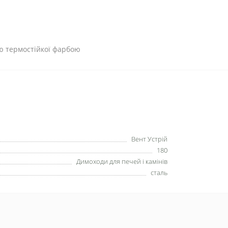
ю термостійкої фарбою
Вент Устрій
180
Димоходи для печей і камінів
сталь