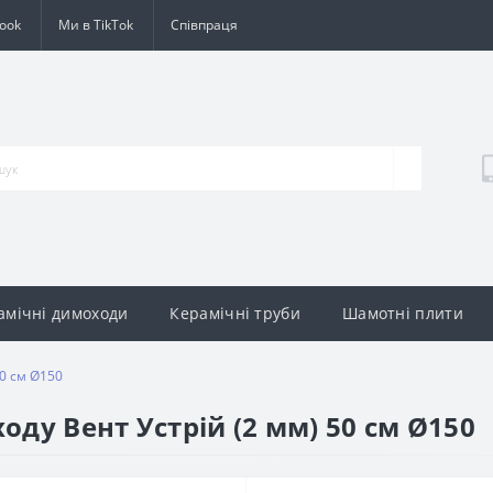
ook
Ми в TikTok
Cпівпраця
амічні димоходи
Керамічні труби
Шамотні плити
50 см Ø150
оду Вент Устрій (2 мм) 50 см Ø150