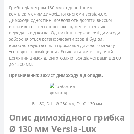
Грибок діаметром 130 мм є одностінним
комплектуючим димохідної системи Versia-Lux.
Димоходи одностінні дозволяють досягти високої
ефективності і значного охолодження газів, які
відходять від котла. Одностінні нержавіючі димоходи
забороняються встановлювати ззовні будівлі,
використовуються для прокладки димового каналу
усередині приміщення або як вставки в існуючий
цегляний димохід. Виготовляються діаметрами від 60
до 1200 мм.
Призначення: захист димоходу від опадів.
В = 80, Dd =Ø 230 мм, D =Ø 130 мм
Опис димохідного грибка
Ø 130 мм Versia-Lux