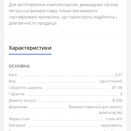
Для виготовлення комплектуючих димохідних систем
Versia-Lux використовує тільки високоякісні
сертифіковані матеріали, що гарантують надійність і
довговічність продукції.
Характеристики
ОСНОВНА
Вага
0,37
Вид
одностінний
Габарити, ширина
Ø 130
Гарантія
3
Діаметр конуса
Ø 230
Додатково
Використовується для захисту
димоходу від
Марка сталі
сталь AISI
Матеріал
нержавіюча