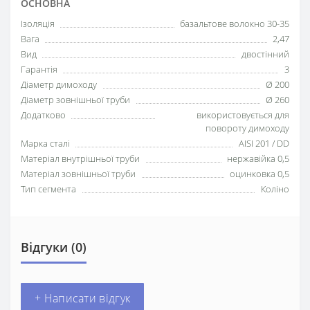
ОСНОВНА
Ізоляція
базальтове волокно 30-35
Вага
2,47
Вид
двостінний
Гарантія
3
Діаметр димоходу
Ø 200
Діаметр зовнішньої труби
Ø 260
Додатково
використовується для
повороту димоходу
Марка сталі
AISI 201 / DD
Матеріал внутрішньої труби
нержавійка 0,5
Матеріал зовнішньої труби
оцинковка 0,5
Тип сегмента
Коліно
Відгуки (0)
+ Написати відгук