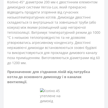
Коліно 45° діаметром 200 мм є двостінним елементом
димохідної системи Versia-Lux, який прекрасно
відводить продукти згоряння від сучасних
низькотемпературних котлів. Димоходи двостінні
складаються із внутрішньої та зовнішньої труби (або
кожуха) між якими розміщений шар негорючої
теплоізоляції. Витримує температурний режим до 1000
°С з низькою теплопровідністю та не дозволяє
утворюватись агресивному конденсату. Двостінні
нержавіючі димоходи встановлюються ззовні будівлі
та використовуються для прокладки димового каналу
поза приміщенням. Виготовляються діаметрами від 60
до 1200 мм.
Призначення: для з'єднання ліній від патрубка
котла до основного димоходу і в каналах
вентиляції.