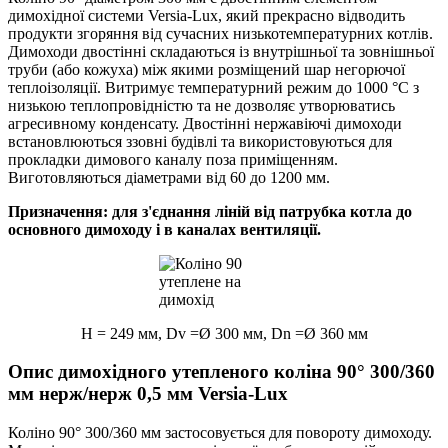
димохідної системи Versia-Lux, який прекрасно відводить
продукти згоряння від сучасних низькотемпературних котлів.
Димоходи двостінні складаються із внутрішньої та зовнішньої
труби (або кожуха) між якими розміщений шар негорючої
теплоізоляції. Витримує температурний режим до 1000 °С з
низькою теплопровідністю та не дозволяє утворюватись
агресивному конденсату. Двостінні нержавіючі димоходи
встановлюються ззовні будівлі та використовуються для
прокладки димового каналу поза приміщенням.
Виготовляються діаметрами від 60 до 1200 мм.
Призначення: для з'єднання ліній від патрубка котла до
основного димоходу і в каналах вентиляції.
H = 249 мм, Dv =Ø 300 мм, Dn =Ø 360 мм
Опис димохідного утепленого коліна 90° 300/360
мм нерж/нерж 0,5 мм Versia-Lux
Коліно 90° 300/360 мм застосовується для повороту димоходу.