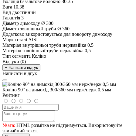
Ізоляція
базальтове волокно 30-35
Вага
10,38
Вид
двостінний
Гарантія
3
Діаметр димоходу
Ø 300
Діаметр зовнішньої труби
Ø 360
Додатково
використовується для повороту димоходу
Марка сталі
AISI
Матеріал внутрішньої труби
нержавійка 0,5
Матеріал зовнішньої труби
нержавійка 0,5
Тип сегмента
Коліно
Відгуки (0)
+ Написати відгук
Написати відгук
Коліно 90° на димохід 300/360 мм нерж/нерж 0,5 мм
Рейтинг
Увага:
HTML розмітка не підтримується. Використовуйте
звичайний текст.