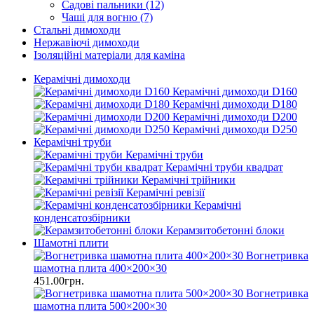
Садові пальники (12)
Чаші для вогню (7)
Стальні димоходи
Нержавіючі димоходи
Ізоляційні матеріали для каміна
Керамічні димоходи
Керамічні димоходи D160
Керамічні димоходи D180
Керамічні димоходи D200
Керамічні димоходи D250
Керамічні труби
Керамічні труби
Керамічні труби квадрат
Керамічні трійники
Керамічні ревізії
Керамічні
конденсатозбірники
Керамзитобетонні блоки
Шамотні плити
Вогнетривка
шамотна плита 400×200×30
451.00грн.
Вогнетривка
шамотна плита 500×200×30