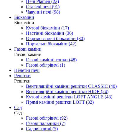
Печі Plamen (22)
Сталеві печі (91)
Чавунні печі (98)
Біокаміни
Біокаміни
Кутові біокаміни (17)
Настінні біокаміни (36)
Окремо стоячі біокаміни (30)
Портальні біокаміни (42)
Газові каміни
Газові каміни
Газові камінні топки (48)
Газові обігрівачі (1)
Пелетні печі
Решітки
Решітки
Вентиляційні камінні решітки CLASSIC (40)
Вентиляційні камінні решітки HIDE (24)
Кутові камінні решітки LOFT ANGLE (48)
Прямі камінні решітки LOFT (32)
Cад
Cад
Газові обігрівачі (92)
Газові пальники (7)
Садові грилі (5)