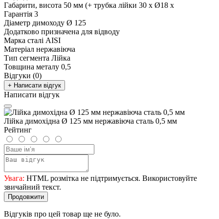
Габарити, висота
50 мм (+ трубка лійки 30 х Ø18 х
Гарантія
3
Діаметр димоходу
Ø 125
Додатково
призначена для відводу
Марка сталі
AISI
Матеріал
нержавіюча
Тип сегмента
Лійка
Товщина металу
0,5
Відгуки (0)
+ Написати відгук
Написати відгук
Лійка димохідна Ø 125 мм нержавіюча сталь 0,5 мм
Рейтинг
Увага:
HTML розмітка не підтримується. Використовуйте
звичайний текст.
Продовжити
Відгуків про цей товар ще не було.