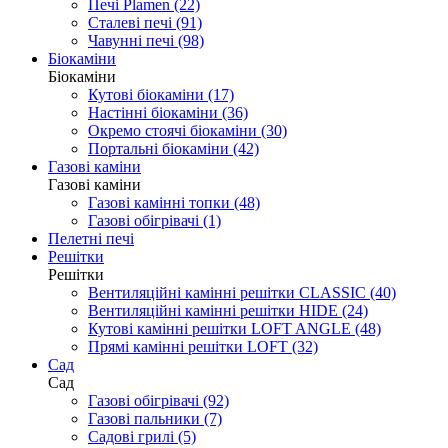
Печі Plamen (22)
Сталеві печі (91)
Чавунні печі (98)
Біокаміни
Біокаміни
Кутові біокаміни (17)
Настінні біокаміни (36)
Окремо стоячі біокаміни (30)
Портальні біокаміни (42)
Газові каміни
Газові каміни
Газові камінні топки (48)
Газові обігрівачі (1)
Пелетні печі
Решітки
Решітки
Вентиляційні камінні решітки CLASSIC (40)
Вентиляційні камінні решітки HIDE (24)
Кутові камінні решітки LOFT ANGLE (48)
Прямі камінні решітки LOFT (32)
Cад
Cад
Газові обігрівачі (92)
Газові пальники (7)
Садові грилі (5)