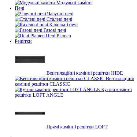
Модульні каміни
Печі
Чавунні печі
Сталеві печі
Кахельні печі
Газові печі
Печі Plamen
Решітки
Вентиляційні камінні решітки HIDE
Вентиляційні
камінні решітки CLASSIC
Кутові камінні
решітки LOFT ANGLE
Прямі камінні решітки LOFT