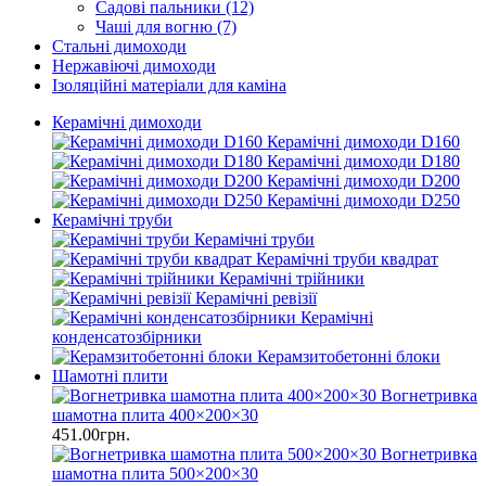
Садові пальники (12)
Чаші для вогню (7)
Стальні димоходи
Нержавіючі димоходи
Ізоляційні матеріали для каміна
Керамічні димоходи
Керамічні димоходи D160
Керамічні димоходи D180
Керамічні димоходи D200
Керамічні димоходи D250
Керамічні труби
Керамічні труби
Керамічні труби квадрат
Керамічні трійники
Керамічні ревізії
Керамічні
конденсатозбірники
Керамзитобетонні блоки
Шамотні плити
Вогнетривка
шамотна плита 400×200×30
451.00грн.
Вогнетривка
шамотна плита 500×200×30