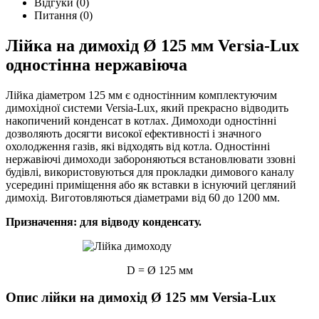
Відгуки (0)
Питання
(0)
Лійка на димохід Ø 125 мм Versia-Lux
одностінна нержавіюча
Лійка діаметром 125 мм є одностінним комплектуючим
димохідної системи Versia-Lux, який прекрасно відводить
накопичений конденсат в котлах. Димоходи одностінні
дозволяють досягти високої ефективності і значного
охолодження газів, які відходять від котла. Одностінні
нержавіючі димоходи забороняються встановлювати ззовні
будівлі, використовуються для прокладки димового каналу
усередині приміщення або як вставки в існуючий цегляний
димохід. Виготовляються діаметрами від 60 до 1200 мм.
Призначення: для відводу конденсату.
D = Ø 125 мм
Опис лійки на димохід Ø 125 мм Versia-Lux