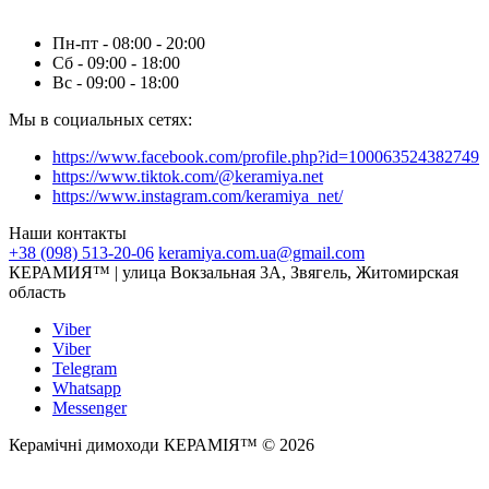
Пн-пт - 08:00 - 20:00
Сб - 09:00 - 18:00
Вс - 09:00 - 18:00
Мы в социальных сетях:
https://www.facebook.com/profile.php?id=100063524382749
https://www.tiktok.com/@keramiya.net
https://www.instagram.com/keramiya_net/
Наши контакты
+38 (098) 513-20-06
keramiya.com.ua@gmail.com
КЕРАМИЯ™ | улица Вокзальная 3А, Звягель, Житомирская
область
Viber
Viber
Telegram
Whatsapp
Messenger
Керамічні димоходи КЕРАМІЯ™ © 2026