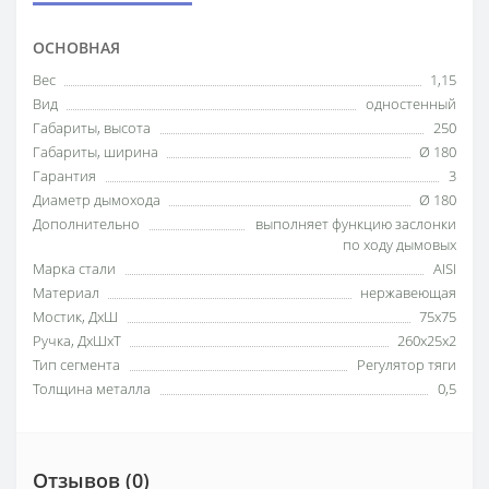
ОСНОВНАЯ
Вес
1,15
Вид
одностенный
Габариты, высота
250
Габариты, ширина
Ø 180
Гарантия
3
Диаметр дымохода
Ø 180
Дополнительно
выполняет функцию заслонки
по ходу дымовых
Марка стали
AISI
Материал
нержавеющая
Мостик, ДхШ
75x75
Ручка, ДхШхТ
260х25х2
Тип сегмента
Регулятор тяги
Толщина металла
0,5
Отзывов (0)