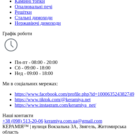
Камінні топки
Опалювальні печі
Решітки
Стальні димоходи
Нержавіючі димоходи
Графік роботи
Пн-пт - 08:00 - 20:00
Сб - 09:00 - 18:00
Нед - 09:00 - 18:00
Ми в соціальних мережах:
https://www.facebook.com/profile.php?id=100063524382749
https://www.tiktok.com/@keramiya.net
https://www.instagram.com/keramiya_net/
Наші контакти
+38 (098) 513-20-06
keramiya.com.ua@gmail.com
КЕРАМІЯ™ | вулиця Вокзальна 3А, Звягель, Житомирська
область