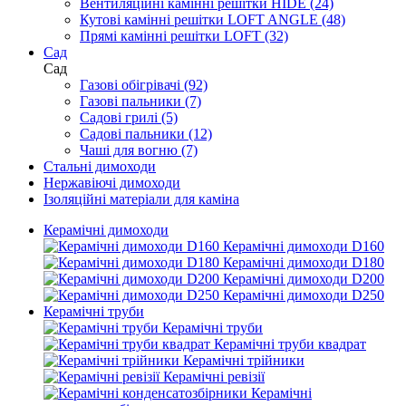
Вентиляційні камінні решітки HIDE (24)
Кутові камінні решітки LOFT ANGLE (48)
Прямі камінні решітки LOFT (32)
Cад
Cад
Газові обігрівачі (92)
Газові пальники (7)
Садові грилі (5)
Садові пальники (12)
Чаші для вогню (7)
Стальні димоходи
Нержавіючі димоходи
Ізоляційні матеріали для каміна
Керамічні димоходи
Керамічні димоходи D160
Керамічні димоходи D180
Керамічні димоходи D200
Керамічні димоходи D250
Керамічні труби
Керамічні труби
Керамічні труби квадрат
Керамічні трійники
Керамічні ревізії
Керамічні