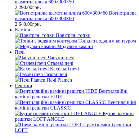
шамотна плита 600×300×50
2 290.00грн.
Вогнетривка
шамотна плита 600×300×60
2 640.00грн.
Каміни
Повітряні топки
Топки з водяним контуром
Модульні каміни
Печі
Чавунні печі
Сталеві печі
Кахельні печі
Газові печі
Печі Plamen
Решітки
Вентиляційні
камінні решітки HIDE
Вентиляційні
камінні решітки CLASSIC
Кутові камінні
решітки LOFT ANGLE
Прямі камінні решітки
LOFT