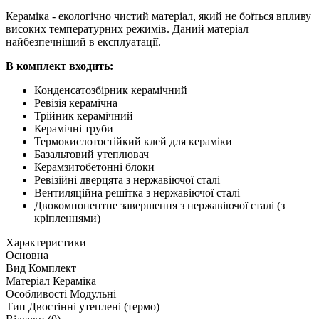
Кераміка - екологічно чистий матеріал, який не боїться впливу
високих температурних режимів. Даний матеріал
найбезпечніший в експлуатації.
В комплект входить:
Конденсатозбірник керамічний
Ревізія керамічна
Трійник керамічний
Керамічні труби
Термокислотостійкий клей для кераміки
Базальтовий утеплювач
Керамзитобетонні блоки
Ревізійні дверцята з нержавіючої сталі
Вентиляційна решітка з нержавіючої сталі
Двокомпонентне завершення з нержавіючої сталі (з
кріпленнями)
Характеристики
Основна
Вид
Комплект
Матеріал
Кераміка
Особливості
Модульні
Тип
Двостінні утеплені (термо)