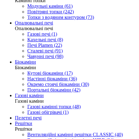
Камінні топки
Модульні каміни (61)
Повітряні топки (242)
Топки з водяним контуром (73)
Опалювальні печі
Опалювальні печі
Газові печі (1)
Кахельні печі (8)
Печі Plamen (22)
Сталеві печі (91)
Чавунні печі (98)
Біокаміни
Біокаміни
Кутові біокаміни (17)
Настінні біокаміни (36)
Окремо стоячі біокаміни (30)
Портальні біокаміни (42)
Газові каміни
Газові каміни
Газові камінні топки (48)
Газові обігрівачі (1)
Пелетні печі
Решітки
Решітки
Вентиляційні камінні решітки CLASSIC (40)